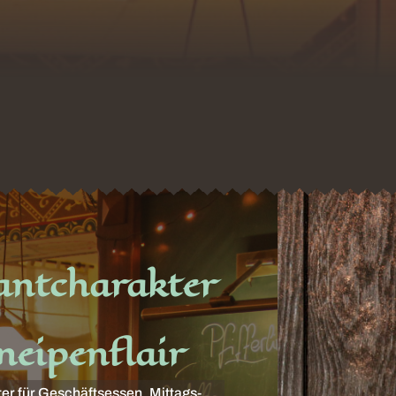
antcharakter
eipenflair
er für Geschäftsessen, Mittags-