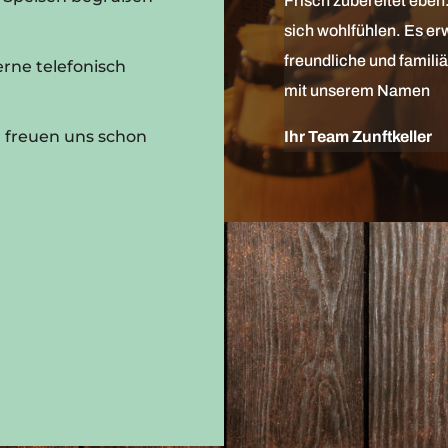
Frisch zubereitet ebe
sich wohlfühlen. Es erw
freundliche und famili
erne telefonisch
mit unserem Namen
ir freuen uns schon
Ihr Team Zunftkeller