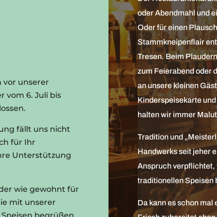
oder Abendmahl und ei
Oder für einen Plausch
Stammkneipenflair ent
Tresen. Beim Plaudern
zum Feierabend oder d
vor unserer
an unsere kleinen Gäst
r vom 6. Juli bis
Kinderspeisekarte und
lossen.
halten wir immer Malute
ng fällt uns nicht
Tradition und „Meister
ch für Ihr
Handwerks seit jeher 
Ihre Unterstützung
Anspruch verpflichtet,
traditionellen Speisen 
eder wie gewohnt für
Sie mit unserer
Da kann es schon mal e
 Speisen begrüßen