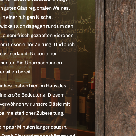
n gutes Glas regionalen Weines.
 in einer ruhigen Nische.
wickelt sich dagegen rund um den
, einem frisch gezapften Bierchen
em Lesen einer Zeitung. Und auch
e ist gedacht. Neben einer
 bunten Eis-Überraschungen,
nsilien bereit.
liches“ haben hier im Haus des
eine große Bedeutung. Diesem
 verwöhnen wir unsere Gäste mit
bei meisterlicher Zubereitung.
in paar Minuten länger dauern.