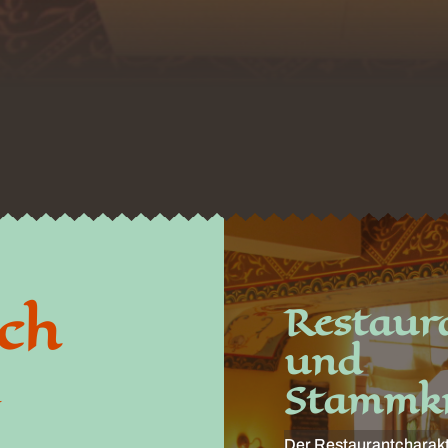
ich
Restaur
und
.
Stammkn
Der Restaurantcharakt